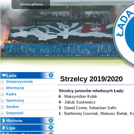
Strona główna
Łada
Strzelcy 2019/2020
Stowarzyszenie
Informacje
Strzelcy juniorów młodszych Łady:
Kadra
6
- Maksymilian Kubik
Sponsorzy
4
- Jakub Suskiewicz
Stadion
3
- Dawid Czerw, Sebastian Safin
Statystyki
1
- Bartłomiej Ciosmak, Mateusz Bielak, K
Historia
Liga