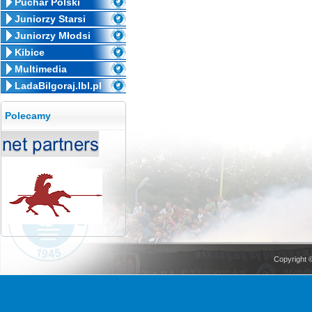
Puchar Polski
Juniorzy Starsi
Juniorzy Młodsi
Kibice
Multimedia
LadaBilgoraj.lbl.pl
Polecamy
Copyright 